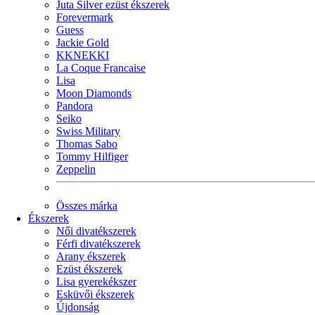
Juta Silver ezüst ékszerek
Forevermark
Guess
Jackie Gold
KKNEKKI
La Coque Francaise
Lisa
Moon Diamonds
Pandora
Seiko
Swiss Military
Thomas Sabo
Tommy Hilfiger
Zeppelin
Összes márka
Ékszerek
Női divatékszerek
Férfi divatékszerek
Arany ékszerek
Ezüst ékszerek
Lisa gyerekékszer
Esküvői ékszerek
Újdonság