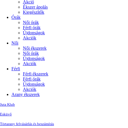
Akció
Ékszer ápolás
Kiegészítők
Órák
Női órák
Férfi órák
Újdonságok
Akciók
Női
Női ékszerek
Női órák
Újdonságok
Akciók
Férfi
Férfi ékszerek
Férfi órák
Újdonságok
Akciók
Arany ékszerek
Juta Klub
Esküvő
Törtarany felvásárlás és beszámítás