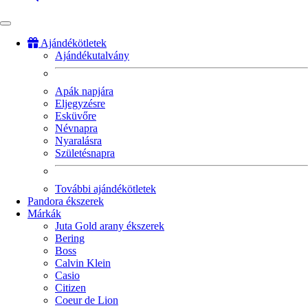
Ajándékötletek
Ajándékutalvány
Fő
navigáció
Apák napjára
Eljegyzésre
Esküvőre
Névnapra
Nyaralásra
Születésnapra
További ajándékötletek
Pandora ékszerek
Márkák
Juta Gold arany ékszerek
Bering
Boss
Calvin Klein
Casio
Citizen
Coeur de Lion