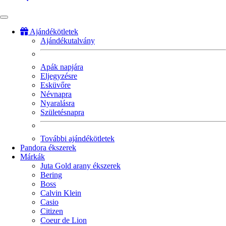
Ajándékötletek
Ajándékutalvány
Fő
navigáció
Apák napjára
Eljegyzésre
Esküvőre
Névnapra
Nyaralásra
Születésnapra
További ajándékötletek
Pandora ékszerek
Márkák
Juta Gold arany ékszerek
Bering
Boss
Calvin Klein
Casio
Citizen
Coeur de Lion