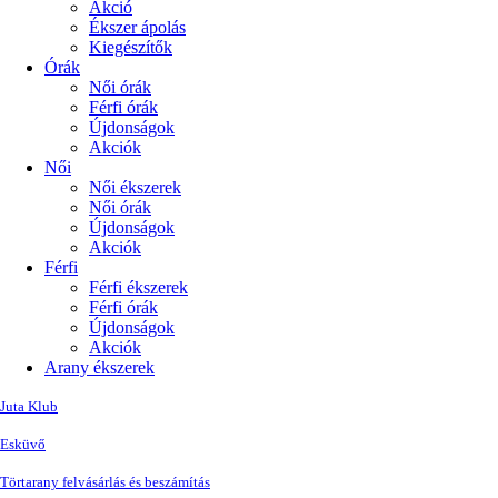
Akció
Ékszer ápolás
Kiegészítők
Órák
Női órák
Férfi órák
Újdonságok
Akciók
Női
Női ékszerek
Női órák
Újdonságok
Akciók
Férfi
Férfi ékszerek
Férfi órák
Újdonságok
Akciók
Arany ékszerek
Juta Klub
Esküvő
Törtarany felvásárlás és beszámítás