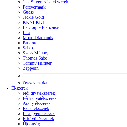
Juta Silver ezüst ékszerek
Forevermark
Guess
Jackie Gold
KKNEKKI
La Coque Francaise
Lisa
Moon Diamonds
Pandora
Seiko
Swiss Military
Thomas Sabo
Tommy Hilfiger
Zeppelin
Összes márka
Ékszerek
Női divatékszerek
Férfi divatékszerek
Arany ékszerek
Ezüst ékszerek
Lisa gyerekékszer
Esküvői ékszerek
Újdonság